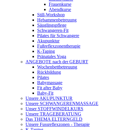
Frauenkurse
Abendkurse
Still-Workshop
Hebammenbetreuung
Säuglingspflege
Schwangeren-Fit
Pilates für Schwangere
Akupunktur
Fußreflexzonentherapie
K-Taping
Pränatales Yoga
ANGEBOTE nach der GEBURT
Wochenbettbetreuung
Rückbildung
Pilates
Babymassage
Fit after Baby
Baby-Fit
Unsere AKUPUNKTUR
Unsere SCHWANGERENMASSAGE
Unser STOFFWINDELKURS
Unsere TRAGEBERATUNG
Das THEMA ELTERNGELD
Unsere Fussreflexzonen - Therapie
K-Taping