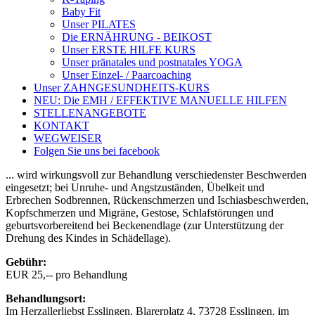
Baby Fit
Unser PILATES
Die ERNÄHRUNG - BEIKOST
Unser ERSTE HILFE KURS
Unser pränatales und postnatales YOGA
Unser Einzel- / Paarcoaching
Unser ZAHNGESUNDHEITS-KURS
NEU: Die EMH / EFFEKTIVE MANUELLE HILFEN
STELLENANGEBOTE
KONTAKT
WEGWEISER
Folgen Sie uns bei facebook
... wird wirkungsvoll zur Behandlung verschiedenster Beschwerden
eingesetzt; bei Unruhe- und Angstzuständen, Übelkeit und
Erbrechen Sodbrennen, Rückenschmerzen und Ischiasbeschwerden,
Kopfschmerzen und Migräne, Gestose, Schlafstörungen und
geburtsvorbereitend bei Beckenendlage (zur Unterstützung der
Drehung des Kindes in Schädellage).
Gebühr:
EUR 25,-- pro Behandlung
Behandlungsort:
Im Herzallerliebst Esslingen, Blarerplatz 4, 73728 Esslingen, im