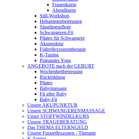
Frauenkurse
Abendkurse
Still-Workshop
Hebammenbetreuung
Säuglingspflege
Schwangeren-Fit
Pilates für Schwangere
Akupunktur
Fußreflexzonentherapie
K-Taping
Pränatales Yoga
ANGEBOTE nach der GEBURT
Wochenbettbetreuung
Rückbildung
Pilates
Babymassage
Fit after Baby
Baby-Fit
Unsere AKUPUNKTUR
Unsere SCHWANGERENMASSAGE
Unser STOFFWINDELKURS
Unsere TRAGEBERATUNG
Das THEMA ELTERNGELD
Unsere Fussreflexzonen - Therapie
K-Taping