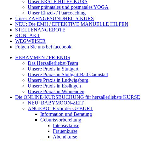
Unser ERSTE HILFE KURS
Unser pränatales und postnatales YOGA
Unser Einzel- / Paarcoaching
Unser ZAHNGESUNDHEITS-KURS
NEU: Die EMH / EFFEKTIVE MANUELLE HILFEN
STELLENANGEBOTE
KONTAKT
WEGWEISER
Folgen Sie uns bei facebook
HEBAMMEN / FRIENDS
Das Herzallerliebst-Team
Unsere Praxis in Stuttgart
Unsere Praxis in Stuttgart-Bad Cannstatt
Unsere Praxis in Ludwigsburg
Unsere Praxis in Esslingen
Unsere Praxis in Winnenden
Die ONLINE-KURSBUCHUNG für herzallerliebste KURSE
NEU: BABYMOON-ZEIT
ANGEBOTE vor der GEBURT
Information und Beratung
Geburtsvorbereitung
Intensivkurse
Frauenkurse
Abendkurse