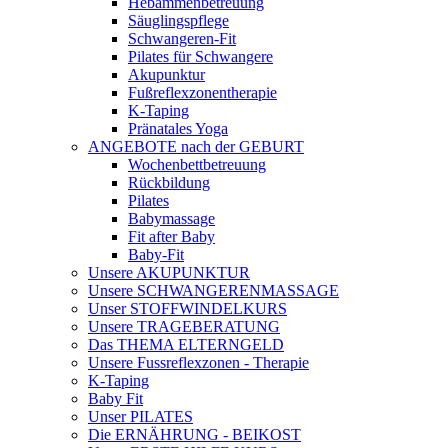
Hebammenbetreuung
Säuglingspflege
Schwangeren-Fit
Pilates für Schwangere
Akupunktur
Fußreflexzonentherapie
K-Taping
Pränatales Yoga
ANGEBOTE nach der GEBURT
Wochenbettbetreuung
Rückbildung
Pilates
Babymassage
Fit after Baby
Baby-Fit
Unsere AKUPUNKTUR
Unsere SCHWANGERENMASSAGE
Unser STOFFWINDELKURS
Unsere TRAGEBERATUNG
Das THEMA ELTERNGELD
Unsere Fussreflexzonen - Therapie
K-Taping
Baby Fit
Unser PILATES
Die ERNÄHRUNG - BEIKOST