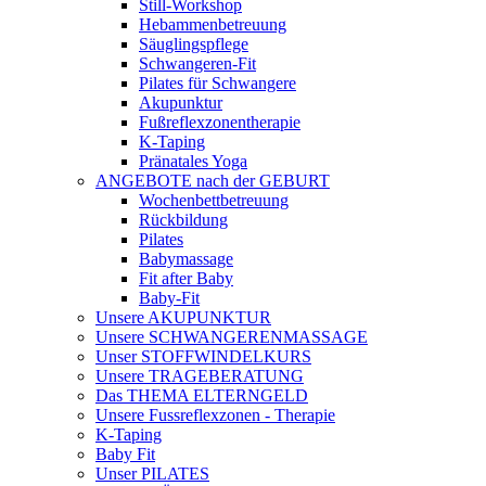
Still-Workshop
Hebammenbetreuung
Säuglingspflege
Schwangeren-Fit
Pilates für Schwangere
Akupunktur
Fußreflexzonentherapie
K-Taping
Pränatales Yoga
ANGEBOTE nach der GEBURT
Wochenbettbetreuung
Rückbildung
Pilates
Babymassage
Fit after Baby
Baby-Fit
Unsere AKUPUNKTUR
Unsere SCHWANGERENMASSAGE
Unser STOFFWINDELKURS
Unsere TRAGEBERATUNG
Das THEMA ELTERNGELD
Unsere Fussreflexzonen - Therapie
K-Taping
Baby Fit
Unser PILATES