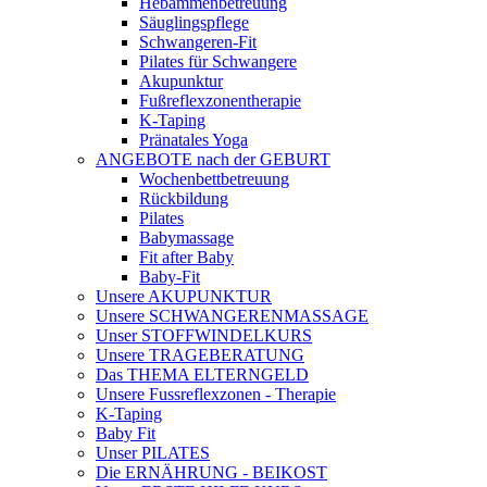
Hebammenbetreuung
Säuglingspflege
Schwangeren-Fit
Pilates für Schwangere
Akupunktur
Fußreflexzonentherapie
K-Taping
Pränatales Yoga
ANGEBOTE nach der GEBURT
Wochenbettbetreuung
Rückbildung
Pilates
Babymassage
Fit after Baby
Baby-Fit
Unsere AKUPUNKTUR
Unsere SCHWANGERENMASSAGE
Unser STOFFWINDELKURS
Unsere TRAGEBERATUNG
Das THEMA ELTERNGELD
Unsere Fussreflexzonen - Therapie
K-Taping
Baby Fit
Unser PILATES
Die ERNÄHRUNG - BEIKOST