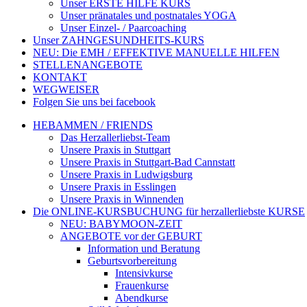
Unser ERSTE HILFE KURS
Unser pränatales und postnatales YOGA
Unser Einzel- / Paarcoaching
Unser ZAHNGESUNDHEITS-KURS
NEU: Die EMH / EFFEKTIVE MANUELLE HILFEN
STELLENANGEBOTE
KONTAKT
WEGWEISER
Folgen Sie uns bei facebook
HEBAMMEN / FRIENDS
Das Herzallerliebst-Team
Unsere Praxis in Stuttgart
Unsere Praxis in Stuttgart-Bad Cannstatt
Unsere Praxis in Ludwigsburg
Unsere Praxis in Esslingen
Unsere Praxis in Winnenden
Die ONLINE-KURSBUCHUNG für herzallerliebste KURSE
NEU: BABYMOON-ZEIT
ANGEBOTE vor der GEBURT
Information und Beratung
Geburtsvorbereitung
Intensivkurse
Frauenkurse
Abendkurse