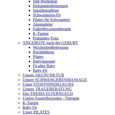
Still-Workshop
Hebammenbetreuung
Säuglingspflege
Schwangeren-Fit
Pilates für Schwangere
Akupunktur
Fußreflexzonentherapie
K-Taping
Pränatales Yoga
ANGEBOTE nach der GEBURT
Wochenbettbetreuung
Rückbildung
Pilates
Babymassage
Fit after Baby
Baby-Fit
Unsere AKUPUNKTUR
Unsere SCHWANGERENMASSAGE
Unser STOFFWINDELKURS
Unsere TRAGEBERATUNG
Das THEMA ELTERNGELD
Unsere Fussreflexzonen - Therapie
K-Taping
Baby Fit
Unser PILATES