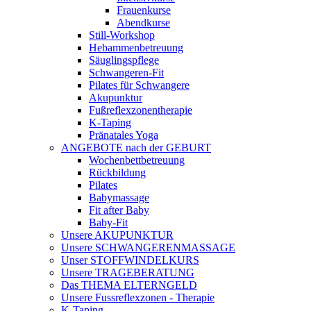
Frauenkurse
Abendkurse
Still-Workshop
Hebammenbetreuung
Säuglingspflege
Schwangeren-Fit
Pilates für Schwangere
Akupunktur
Fußreflexzonentherapie
K-Taping
Pränatales Yoga
ANGEBOTE nach der GEBURT
Wochenbettbetreuung
Rückbildung
Pilates
Babymassage
Fit after Baby
Baby-Fit
Unsere AKUPUNKTUR
Unsere SCHWANGERENMASSAGE
Unser STOFFWINDELKURS
Unsere TRAGEBERATUNG
Das THEMA ELTERNGELD
Unsere Fussreflexzonen - Therapie
K-Taping