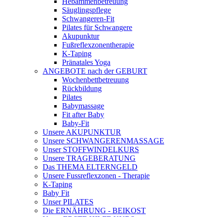
Hebammenbetreuung
Säuglingspflege
Schwangeren-Fit
Pilates für Schwangere
Akupunktur
Fußreflexzonentherapie
K-Taping
Pränatales Yoga
ANGEBOTE nach der GEBURT
Wochenbettbetreuung
Rückbildung
Pilates
Babymassage
Fit after Baby
Baby-Fit
Unsere AKUPUNKTUR
Unsere SCHWANGERENMASSAGE
Unser STOFFWINDELKURS
Unsere TRAGEBERATUNG
Das THEMA ELTERNGELD
Unsere Fussreflexzonen - Therapie
K-Taping
Baby Fit
Unser PILATES
Die ERNÄHRUNG - BEIKOST