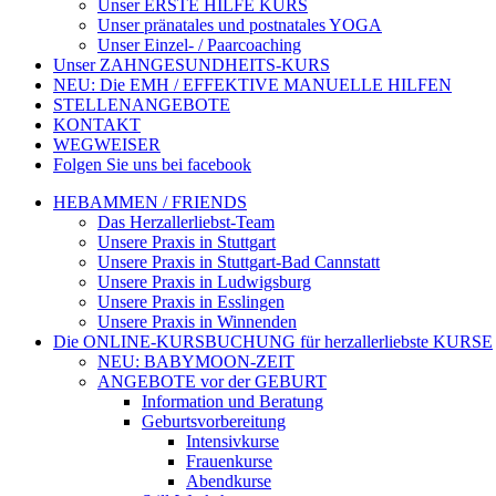
Unser ERSTE HILFE KURS
Unser pränatales und postnatales YOGA
Unser Einzel- / Paarcoaching
Unser ZAHNGESUNDHEITS-KURS
NEU: Die EMH / EFFEKTIVE MANUELLE HILFEN
STELLENANGEBOTE
KONTAKT
WEGWEISER
Folgen Sie uns bei facebook
HEBAMMEN / FRIENDS
Das Herzallerliebst-Team
Unsere Praxis in Stuttgart
Unsere Praxis in Stuttgart-Bad Cannstatt
Unsere Praxis in Ludwigsburg
Unsere Praxis in Esslingen
Unsere Praxis in Winnenden
Die ONLINE-KURSBUCHUNG für herzallerliebste KURSE
NEU: BABYMOON-ZEIT
ANGEBOTE vor der GEBURT
Information und Beratung
Geburtsvorbereitung
Intensivkurse
Frauenkurse
Abendkurse