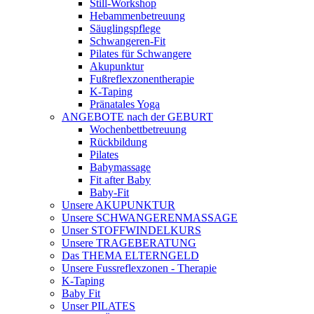
Still-Workshop
Hebammenbetreuung
Säuglingspflege
Schwangeren-Fit
Pilates für Schwangere
Akupunktur
Fußreflexzonentherapie
K-Taping
Pränatales Yoga
ANGEBOTE nach der GEBURT
Wochenbettbetreuung
Rückbildung
Pilates
Babymassage
Fit after Baby
Baby-Fit
Unsere AKUPUNKTUR
Unsere SCHWANGERENMASSAGE
Unser STOFFWINDELKURS
Unsere TRAGEBERATUNG
Das THEMA ELTERNGELD
Unsere Fussreflexzonen - Therapie
K-Taping
Baby Fit
Unser PILATES