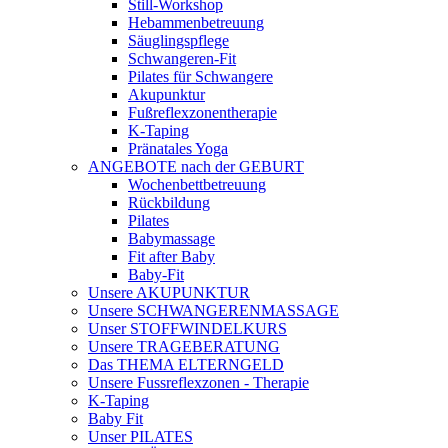
Still-Workshop
Hebammenbetreuung
Säuglingspflege
Schwangeren-Fit
Pilates für Schwangere
Akupunktur
Fußreflexzonentherapie
K-Taping
Pränatales Yoga
ANGEBOTE nach der GEBURT
Wochenbettbetreuung
Rückbildung
Pilates
Babymassage
Fit after Baby
Baby-Fit
Unsere AKUPUNKTUR
Unsere SCHWANGERENMASSAGE
Unser STOFFWINDELKURS
Unsere TRAGEBERATUNG
Das THEMA ELTERNGELD
Unsere Fussreflexzonen - Therapie
K-Taping
Baby Fit
Unser PILATES