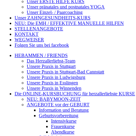
Unser ERSTE HILFE KURS
Unser pränatales und postnatales YOGA
Unser Einzel- / Paarcoaching
Unser ZAHNGESUNDHEITS-KURS
NEU: Die EMH / EFFEKTIVE MANUELLE HILFEN
STELLENANGEBOTE
KONTAKT
WEGWEISER
Folgen Sie uns bei facebook
HEBAMMEN / FRIENDS
Das Herzallerliebst-Team
Unsere Praxis in Stuttgart
Unsere Praxis in Stuttgart-Bad Cannstatt
Unsere Praxis in Ludwigsburg
Unsere Praxis in Esslingen
Unsere Praxis in Winnenden
Die ONLINE-KURSBUCHUNG für herzallerliebste KURSE
NEU: BABYMOON-ZEIT
ANGEBOTE vor der GEBURT
Information und Beratung
Geburtsvorbereitung
Intensivkurse
Frauenkurse
Abendkurse