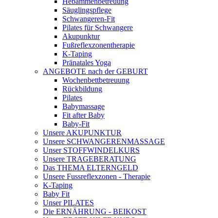
Hebammenbetreuung
Säuglingspflege
Schwangeren-Fit
Pilates für Schwangere
Akupunktur
Fußreflexzonentherapie
K-Taping
Pränatales Yoga
ANGEBOTE nach der GEBURT
Wochenbettbetreuung
Rückbildung
Pilates
Babymassage
Fit after Baby
Baby-Fit
Unsere AKUPUNKTUR
Unsere SCHWANGERENMASSAGE
Unser STOFFWINDELKURS
Unsere TRAGEBERATUNG
Das THEMA ELTERNGELD
Unsere Fussreflexzonen - Therapie
K-Taping
Baby Fit
Unser PILATES
Die ERNÄHRUNG - BEIKOST