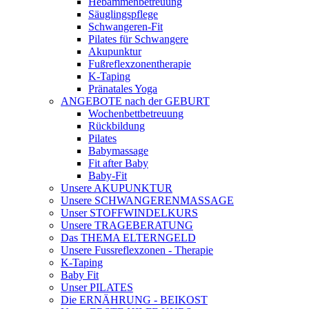
Hebammenbetreuung
Säuglingspflege
Schwangeren-Fit
Pilates für Schwangere
Akupunktur
Fußreflexzonentherapie
K-Taping
Pränatales Yoga
ANGEBOTE nach der GEBURT
Wochenbettbetreuung
Rückbildung
Pilates
Babymassage
Fit after Baby
Baby-Fit
Unsere AKUPUNKTUR
Unsere SCHWANGERENMASSAGE
Unser STOFFWINDELKURS
Unsere TRAGEBERATUNG
Das THEMA ELTERNGELD
Unsere Fussreflexzonen - Therapie
K-Taping
Baby Fit
Unser PILATES
Die ERNÄHRUNG - BEIKOST