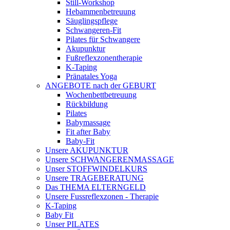
Still-Workshop
Hebammenbetreuung
Säuglingspflege
Schwangeren-Fit
Pilates für Schwangere
Akupunktur
Fußreflexzonentherapie
K-Taping
Pränatales Yoga
ANGEBOTE nach der GEBURT
Wochenbettbetreuung
Rückbildung
Pilates
Babymassage
Fit after Baby
Baby-Fit
Unsere AKUPUNKTUR
Unsere SCHWANGERENMASSAGE
Unser STOFFWINDELKURS
Unsere TRAGEBERATUNG
Das THEMA ELTERNGELD
Unsere Fussreflexzonen - Therapie
K-Taping
Baby Fit
Unser PILATES