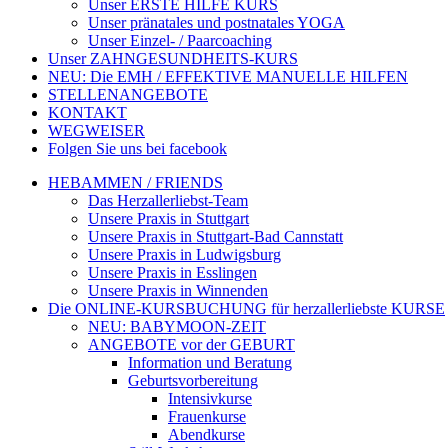
Unser ERSTE HILFE KURS
Unser pränatales und postnatales YOGA
Unser Einzel- / Paarcoaching
Unser ZAHNGESUNDHEITS-KURS
NEU: Die EMH / EFFEKTIVE MANUELLE HILFEN
STELLENANGEBOTE
KONTAKT
WEGWEISER
Folgen Sie uns bei facebook
HEBAMMEN / FRIENDS
Das Herzallerliebst-Team
Unsere Praxis in Stuttgart
Unsere Praxis in Stuttgart-Bad Cannstatt
Unsere Praxis in Ludwigsburg
Unsere Praxis in Esslingen
Unsere Praxis in Winnenden
Die ONLINE-KURSBUCHUNG für herzallerliebste KURSE
NEU: BABYMOON-ZEIT
ANGEBOTE vor der GEBURT
Information und Beratung
Geburtsvorbereitung
Intensivkurse
Frauenkurse
Abendkurse