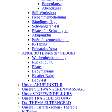
Frauenkurse
Abendkurse
Still-Workshop
Hebammenbetreuung
Säuglingspflege
Schwangeren-Fit
Pilates für Schwangere
Akupunktur
Fußreflexzonentherapie
K-Taping
Pränatales Yoga
ANGEBOTE nach der GEBURT
Wochenbettbetreuung
Rückbildung
Pilates
Babymassage
Fit after Baby
Baby-Fit
Unsere AKUPUNKTUR
Unsere SCHWANGERENMASSAGE
Unser STOFFWINDELKURS
Unsere TRAGEBERATUNG
Das THEMA ELTERNGELD
Unsere Fussreflexzonen - Therapie
K-Taping