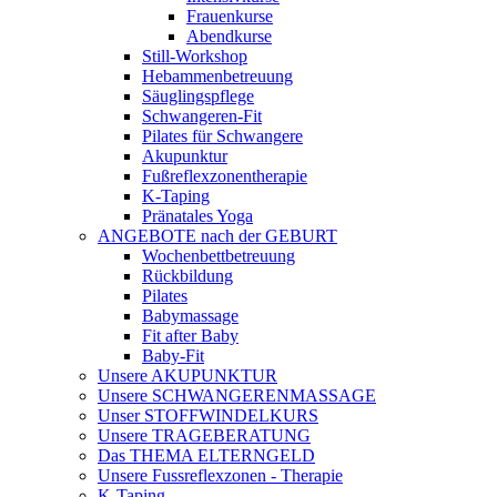
Frauenkurse
Abendkurse
Still-Workshop
Hebammenbetreuung
Säuglingspflege
Schwangeren-Fit
Pilates für Schwangere
Akupunktur
Fußreflexzonentherapie
K-Taping
Pränatales Yoga
ANGEBOTE nach der GEBURT
Wochenbettbetreuung
Rückbildung
Pilates
Babymassage
Fit after Baby
Baby-Fit
Unsere AKUPUNKTUR
Unsere SCHWANGERENMASSAGE
Unser STOFFWINDELKURS
Unsere TRAGEBERATUNG
Das THEMA ELTERNGELD
Unsere Fussreflexzonen - Therapie
K-Taping