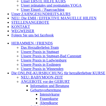
Unser ERSTE HILFE KURS
Unser pränatales und postnatales YOGA
Unser Einzel- / Paarcoaching
Unser ZAHNGESUNDHEITS-KURS
NEU: Die EMH / EFFEKTIVE MANUELLE HILFEN
STELLENANGEBOTE
KONTAKT
WEGWEISER
Folgen Sie uns bei facebook
HEBAMMEN / FRIENDS
Das Herzallerliebst-Team
Unsere Praxis in Stuttgart
Unsere Praxis in Stuttgart-Bad Cannstatt
Unsere Praxis in Ludwigsburg
Unsere Praxis in Esslingen
Unsere Praxis in Winnenden
Die ONLINE-KURSBUCHUNG für herzallerliebste KURSE
NEU: BABYMOON-ZEIT
ANGEBOTE vor der GEBURT
Information und Beratung
Geburtsvorbereitung
Intensivkurse
Frauenkurse
Abendkurse