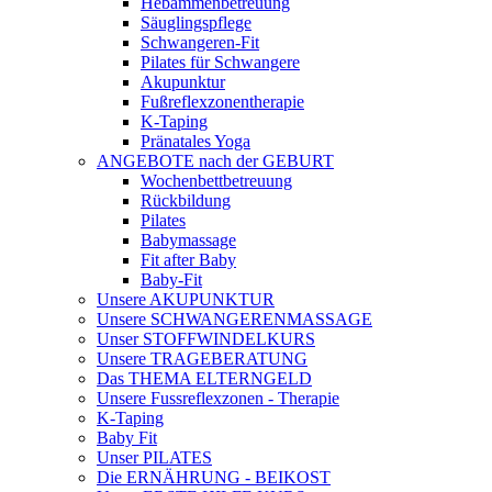
Hebammenbetreuung
Säuglingspflege
Schwangeren-Fit
Pilates für Schwangere
Akupunktur
Fußreflexzonentherapie
K-Taping
Pränatales Yoga
ANGEBOTE nach der GEBURT
Wochenbettbetreuung
Rückbildung
Pilates
Babymassage
Fit after Baby
Baby-Fit
Unsere AKUPUNKTUR
Unsere SCHWANGERENMASSAGE
Unser STOFFWINDELKURS
Unsere TRAGEBERATUNG
Das THEMA ELTERNGELD
Unsere Fussreflexzonen - Therapie
K-Taping
Baby Fit
Unser PILATES
Die ERNÄHRUNG - BEIKOST