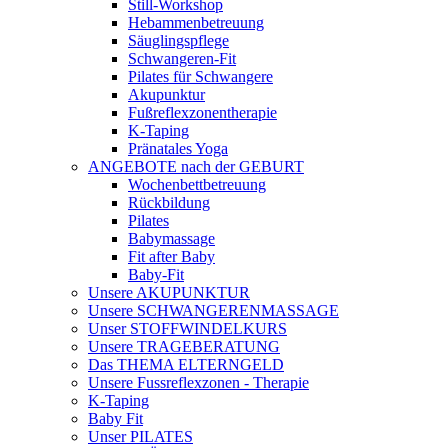
Still-Workshop
Hebammenbetreuung
Säuglingspflege
Schwangeren-Fit
Pilates für Schwangere
Akupunktur
Fußreflexzonentherapie
K-Taping
Pränatales Yoga
ANGEBOTE nach der GEBURT
Wochenbettbetreuung
Rückbildung
Pilates
Babymassage
Fit after Baby
Baby-Fit
Unsere AKUPUNKTUR
Unsere SCHWANGERENMASSAGE
Unser STOFFWINDELKURS
Unsere TRAGEBERATUNG
Das THEMA ELTERNGELD
Unsere Fussreflexzonen - Therapie
K-Taping
Baby Fit
Unser PILATES