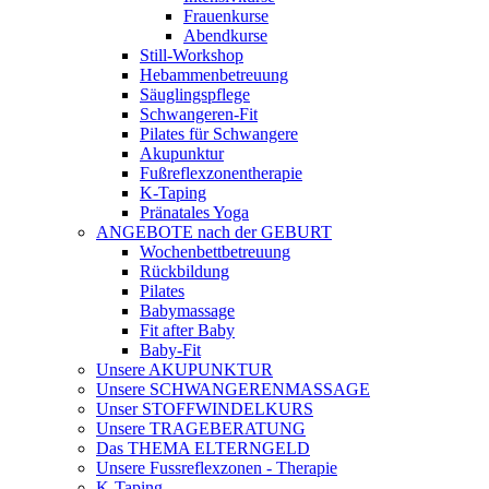
Frauenkurse
Abendkurse
Still-Workshop
Hebammenbetreuung
Säuglingspflege
Schwangeren-Fit
Pilates für Schwangere
Akupunktur
Fußreflexzonentherapie
K-Taping
Pränatales Yoga
ANGEBOTE nach der GEBURT
Wochenbettbetreuung
Rückbildung
Pilates
Babymassage
Fit after Baby
Baby-Fit
Unsere AKUPUNKTUR
Unsere SCHWANGERENMASSAGE
Unser STOFFWINDELKURS
Unsere TRAGEBERATUNG
Das THEMA ELTERNGELD
Unsere Fussreflexzonen - Therapie
K-Taping